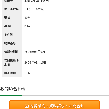
保険等
必要
2年 23,100円
仲介手数料
1.1ヶ月（税込）
現状
空き
引渡し
即時
条件等
－
物件番号
－
情報公開日
2026年03月02日
次回更新予
2026年08月15日
定日
取引態様
代理
お問い合わせ
内覧予約・資料請求・お問合せ