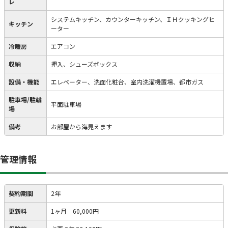
レ
システムキッチン、カウンターキッチン、ＩＨクッキングヒ
キッチン
ーター
冷暖房
エアコン
収納
押入、シューズボックス
設備・機能
エレベーター、洗面化粧台、室内洗濯機置場、都市ガス
駐車場/駐輪
平面駐車場
場
備考
お部屋から海見えます
管理情報
契約期間
2年
更新料
1ヶ月 60,000円