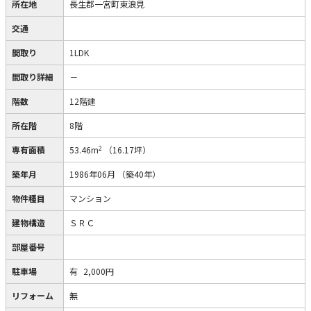
所在地
長生郡一宮町東浪見
交通
間取り
1LDK
間取り詳細
－
階数
12階建
所在階
8階
2
専有面積
53.46m
（16.17坪）
築年月
1986年06月
（築40年）
物件種目
マンション
建物構造
ＳＲＣ
部屋番号
駐車場
有
2,000円
リフォーム
無