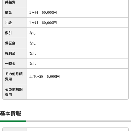
共益費
－
敷金
1ヶ月 60,000円
礼金
1ヶ月 60,000円
敷引
なし
保証金
なし
権利金
なし
一時金
なし
その他月額
上下水道
：
6,000円
費用
その他初期
費用
基本情報