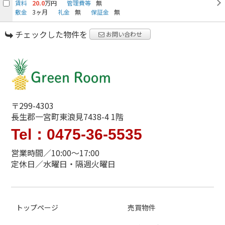
賃料
20.0
万円
管理費等
無
敷金
3ヶ月
礼金
無
保証金
無
チェックした物件を
お問い合わせ
〒299-4303
長生郡一宮町東浪見7438-4 1階
Tel：0475-36-5535
営業時間／10:00～17:00
定休日／水曜日・隔週火曜日
トップページ
売買物件