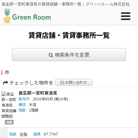
長生郡一宮町東浪見の賃貸店舗・事務所一覧｜グリーンルーム株式会社
賃貸店舗・賃貸事務所一覧
検索条件を変更
1
件
チェックした物件を
お問い合わせ
長生郡一宮町東浪見
築年月
2016年05月
(築10年)
構造
木造
階数
1階建
店舗
2
階数
面積
87.77m
全階